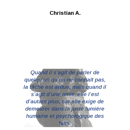
Christian A.
Quand il s’agit de parler de
quelqu’un qu’on ne connaît pas,
la tâche est ardue, mais quand il
s’agit d’une amie, elle l’est
d’autant plus, car elle exige de
demeurer dans la juste lumière
humaine et psychologique des
faits.