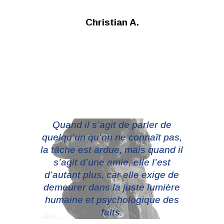
Christian A.
Quand il s’agit de parler de
quelqu’un qu’on ne connaît pas,
la tâche est ardue, mais quand il
s’agit d’une amie, elle l’est
d’autant plus, car elle exige de
demeurer dans la juste lumière
humaine et psychologique des
faits.