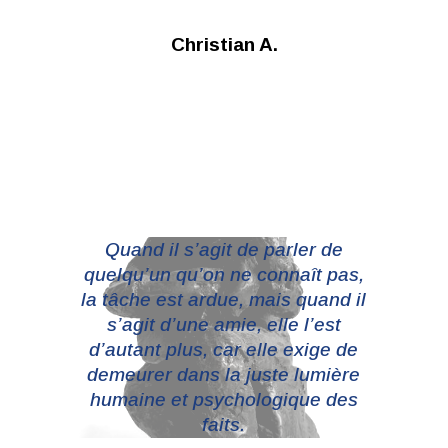
Christian A.
Quand il s’agit de parler de
quelqu’un qu’on ne connaît pas,
la tâche est ardue, mais quand il
s’agit d’une amie, elle l’est
d’autant plus, car elle exige de
demeurer dans la juste lumière
humaine et psychologique des
faits.