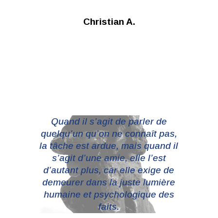
Christian A.
Quand il s’agit de parler de
quelqu’un qu’on ne connaît pas,
la tâche est ardue, mais quand il
s’agit d’une amie, elle l’est
d’autant plus, car elle exige de
demeurer dans la juste lumière
humaine et psychologique des
faits.