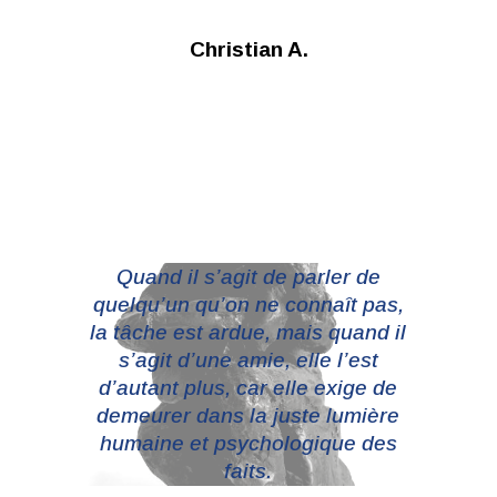
Christian A.
Quand il s’agit de parler de
quelqu’un qu’on ne connaît pas,
la tâche est ardue, mais quand il
s’agit d’une amie, elle l’est
d’autant plus, car elle exige de
demeurer dans la juste lumière
humaine et psychologique des
faits.