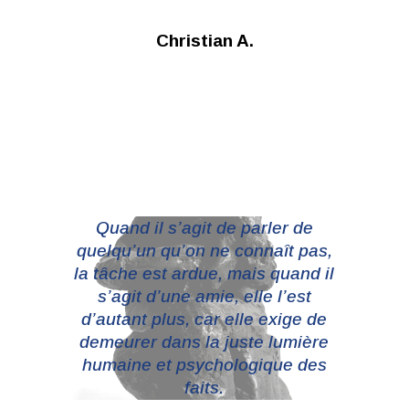
Christian A.
Quand il s’agit de parler de
quelqu’un qu’on ne connaît pas,
la tâche est ardue, mais quand il
s’agit d’une amie, elle l’est
d’autant plus, car elle exige de
demeurer dans la juste lumière
humaine et psychologique des
faits.