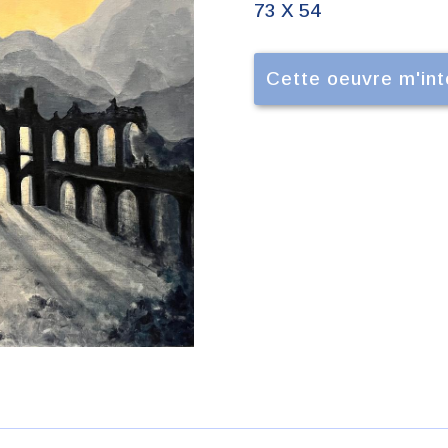
73 X 54
Cette oeuvre m'in