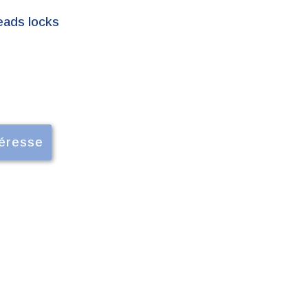
eads locks
téresse