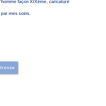
d’homme façon XIXème, caricaturé
 par mes soins.
téresse